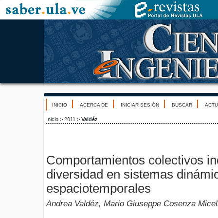
INICIO
ACERCA DE
INICIAR SESIÓN
BUSCAR
ACTU
Inicio
>
2011
>
Valdéz
Comportamientos colectivos in
diversidad en sistemas dinámi
espaciotemporales
Andrea Valdéz, Mario Giuseppe Cosenza Micel