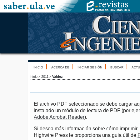
INICIO
ACERCA DE
INICIAR SESIÓN
BUSCAR
ACTU
Inicio
>
2011
>
Valdéz
El archivo PDF seleccionado se debe cargar aqu
instalado un módulo de lectura de PDF (por eje
Adobe Acrobat Reader
).
Si desea más información sobre cómo imprimir, 
Highwire Press le proporciona una guía útil de
P