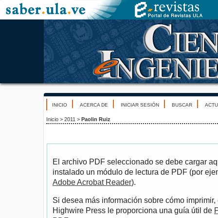
INICIO
ACERCA DE
INICIAR SESIÓN
BUSCAR
ACTU
Inicio
>
2011
>
Paolin Ruiz
El archivo PDF seleccionado se debe cargar aqu
instalado un módulo de lectura de PDF (por eje
Adobe Acrobat Reader
).
Si desea más información sobre cómo imprimir, 
Highwire Press le proporciona una guía útil de
P