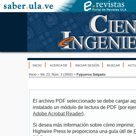
INICIO
ACERCA DE
INICIAR SESIÓN
BUSCAR
ACTU
Inicio
>
Vol. 23, Núm. 3 (2002)
>
Fygueroa Salgado
El archivo PDF seleccionado se debe cargar aqu
instalado un módulo de lectura de PDF (por eje
Adobe Acrobat Reader
).
Si desea más información sobre cómo imprimir, 
Highwire Press le proporciona una guía útil de
P