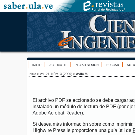
INICIO
ACERCA DE
INICIAR SESIÓN
BUSCAR
ACTU
Inicio
>
Vol. 21, Núm. 3 (2000)
>
Avila M.
El archivo PDF seleccionado se debe cargar aqu
instalado un módulo de lectura de PDF (por eje
Adobe Acrobat Reader
).
Si desea más información sobre cómo imprimir, 
Highwire Press le proporciona una guía útil de
P