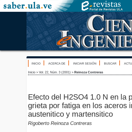
INICIO
ACERCA DE
INICIAR SESIÓN
BUSCAR
ACTU
Inicio
>
Vol. 22, Núm. 3 (2001)
>
Reinoza Contreras
Efecto del H2SO4 1.0 N en la 
grieta por fatiga en los aceros 
austenitico y martensitico
Rigoberto Reinoza Contreras