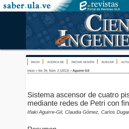
INICIO
ACERCA DE
INICIAR SESIÓN
BUSCAR
ACTU
Inicio
>
Vol. 34, Núm. 2 (2013)
>
Aguirre-Gil
Sistema ascensor de cuatro pi
mediante redes de Petri con fin
Iñaki Aguirre-Gil, Claudia Gómez, Carlos Duga