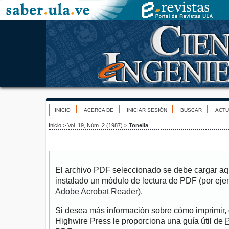
INICIO
ACERCA DE
INICIAR SESIÓN
BUSCAR
ACTU
Inicio
>
Vol. 19, Núm. 2 (1987)
>
Tonella
El archivo PDF seleccionado se debe cargar aqu
instalado un módulo de lectura de PDF (por eje
Adobe Acrobat Reader
).
Si desea más información sobre cómo imprimir, 
Highwire Press le proporciona una guía útil de
P