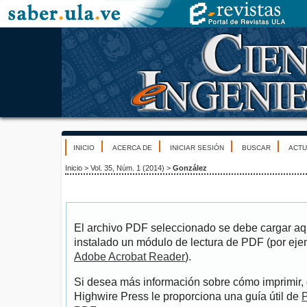
INICIO
ACERCA DE
INICIAR SESIÓN
BUSCAR
ACTU
Inicio
>
Vol. 35, Núm. 1 (2014)
>
González
El archivo PDF seleccionado se debe cargar aqu
instalado un módulo de lectura de PDF (por eje
Adobe Acrobat Reader
).
Si desea más información sobre cómo imprimir, 
Highwire Press le proporciona una guía útil de
P