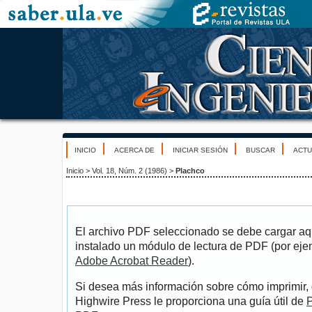
INICIO
ACERCA DE
INICIAR SESIÓN
BUSCAR
ACTU
Inicio
>
Vol. 18, Núm. 2 (1986)
>
Plachco
El archivo PDF seleccionado se debe cargar aqu
instalado un módulo de lectura de PDF (por eje
Adobe Acrobat Reader
).
Si desea más información sobre cómo imprimir, 
Highwire Press le proporciona una guía útil de
P