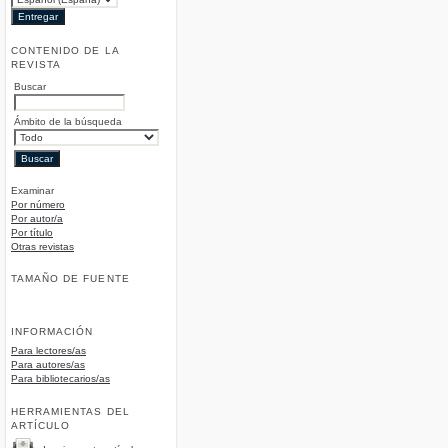
CONTENIDO DE LA
REVISTA
Buscar
Ámbito de la búsqueda
Examinar
Por número
Por autor/a
Por título
Otras revistas
TAMAÑO DE FUENTE
INFORMACIÓN
Para lectores/as
Para autores/as
Para bibliotecarios/as
HERRAMIENTAS DEL
ARTÍCULO