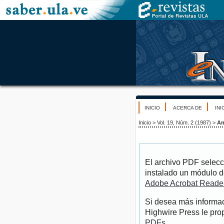
INICIO
ACERCA DE
INI
Inicio
>
Vol. 19, Núm. 2 (1987)
>
An
El archivo PDF selecc
instalado un módulo d
Adobe Acrobat Reade
Si desea más informac
Highwire Press le pro
PDFs
.