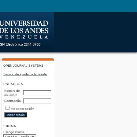
OPEN JOURNAL SYSTEMS
Servicio de ayuda de la revista
USUARIO/A
Nombre de
usuario/a
Contraseña
No cerrar sesión
IDIOMA
Escoge idioma