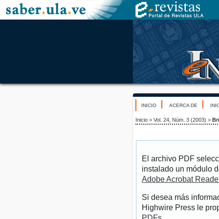
INICIO
ACERCA DE
INI
Inicio
>
Vol. 24, Núm. 3 (2003)
>
Br
El archivo PDF selecc
instalado un módulo d
Adobe Acrobat Reade
Si desea más informac
Highwire Press le pro
PDFs
.