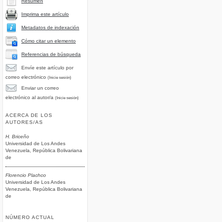
Resumen
Imprima este artículo
Metadatos de indexación
Cómo citar un elemento
Referencias de búsqueda
Envíe este artículo por
correo electrónico
(Inicie sesión)
Enviar un correo
electrónico al autor/a
(Inicie sesión)
ACERCA DE LOS
AUTORES/AS
H. Briceño
Universidad de Los Andes
Venezuela, República Bolivariana
de
Florencio Plachco
Universidad de Los Andes
Venezuela, República Bolivariana
de
NÚMERO ACTUAL