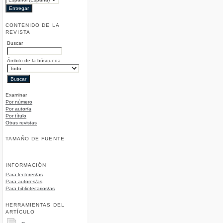
CONTENIDO DE LA
REVISTA
Buscar
Ámbito de la búsqueda
Examinar
Por número
Por autor/a
Por título
Otras revistas
TAMAÑO DE FUENTE
INFORMACIÓN
Para lectores/as
Para autores/as
Para bibliotecarios/as
HERRAMIENTAS DEL
ARTÍCULO