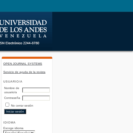
OPEN JOURNAL SYSTEMS
Servicio de ayuda de la revista
USUARIO/A
Nombre de
usuario/a
Contraseña
No cerrar sesión
IDIOMA
Escoge idioma