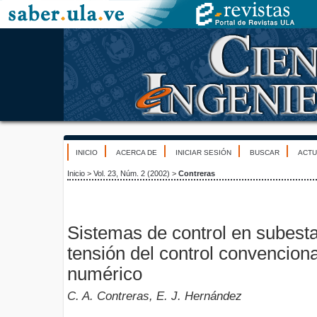
INICIO
ACERCA DE
INICIAR SESIÓN
BUSCAR
ACTU
Inicio
>
Vol. 23, Núm. 2 (2002)
>
Contreras
Sistemas de control en subesta
tensión del control convencional
numérico
C. A. Contreras, E. J. Hernández