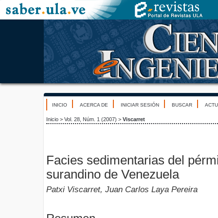
INICIO
ACERCA DE
INICIAR SESIÓN
BUSCAR
ACTU
Inicio
>
Vol. 28, Núm. 1 (2007)
>
Viscarret
Facies sedimentarias del pérmi
surandino de Venezuela
Patxi Viscarret, Juan Carlos Laya Pereira