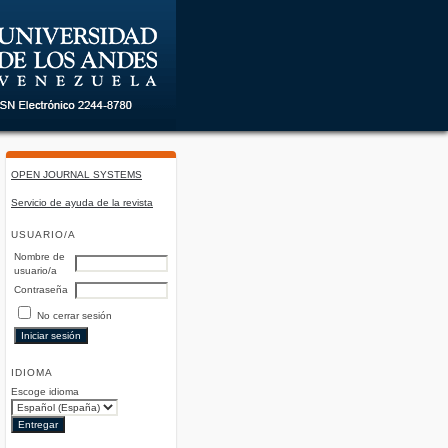
OPEN JOURNAL SYSTEMS
Servicio de ayuda de la revista
USUARIO/A
Nombre de
usuario/a
Contraseña
No cerrar sesión
IDIOMA
Escoge idioma