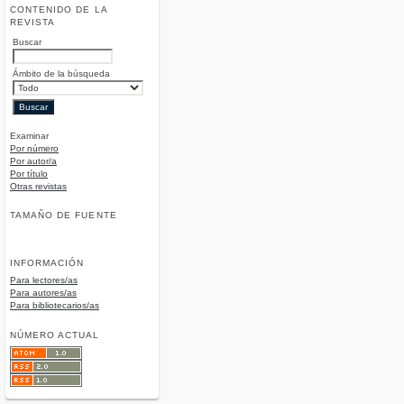
CONTENIDO DE LA
REVISTA
Buscar
Ámbito de la búsqueda
Examinar
Por número
Por autor/a
Por título
Otras revistas
TAMAÑO DE FUENTE
INFORMACIÓN
Para lectores/as
Para autores/as
Para bibliotecarios/as
NÚMERO ACTUAL