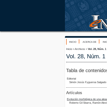
INICIO
ACERCA DE
INI
Inicio
>
Archivos
>
Vol. 28, Núm. 1
Vol. 28, Núm. 1
Tabla de contenido
Editorial
Simón Jesús Fygueroa Salgado
Artículos
Evolución morfológica de una aleac
Roberto Gil Sbarra, Ramón Alex