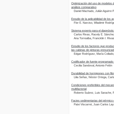
Optimización del uso de modelos d
análisis comparativo
Daniel Machado, Julián Aguirre 
Estudio de la aplicabilidad de los a
Flor E. Narciso, Wladimir Rodríg
Sistema experto para el diagnósti
Carlos Rivas, Racely E. Sánche
Ana Torrealba, Francklin I. Riv
Estudio de los factores que produce
las cabinas de pinturas presuriza
Edgar Rodríguez, María Collado
Codificador de fuente programado
Cecilia Sandoval, Antonio Felón
Durabilidad de hormigones con fibr
Lilia Señas, Néstor Ortega, Carl
Condiciones preferibles del mecan
multifactorial
Roberto Suárez, Luis Sarache,
Facies sedimentarias del pérmico 
Patxi Viscarret, Juan Carlos Lay