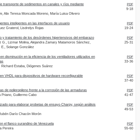
e transporte de sedimentos en canales y ríos mediante
PDF
9-18
Pe, Alix Teresa Moncada Moreno, María Luisa Olivero
gentes inteligentes en las interfaces de usuario
PDF
uez Graterol, Lisdrelys Rojas
19-24
co y tratamiento de los desórdenes hipertensivos del embarazo
PDF
z G., Lizmar Molina, Alejandra Zamary Matamoros Sánchez,
25-31
as E., Solange González
n disminución en la eficiencia de los ventiladores utilizados en
PDF
das
33-36
, Richard Estaba, Diógenes Suárez
 en VHDL para dispositivos de hardware reconfigurable
PDF
37-40
as de polipropileno frente a la corrosión de las armaduras
PDF
a Priano, Guillermo Cabo
41-47
izado para elaborar probetas de ensayo Charpy, según análisis
PDF
49-53
 Rubén Darío Chacón Morón
en el flanco surandino de Venezuela
PDF
a Pereira
55-60