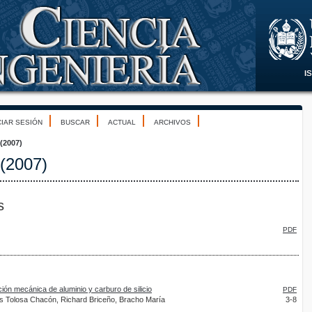
CIAR SESIÓN
BUSCAR
ACTUAL
ARCHIVOS
 (2007)
 (2007)
s
PDF
ión mecánica de aluminio y carburo de silicio
PDF
is Tolosa Chacón, Richard Briceño, Bracho María
3-8