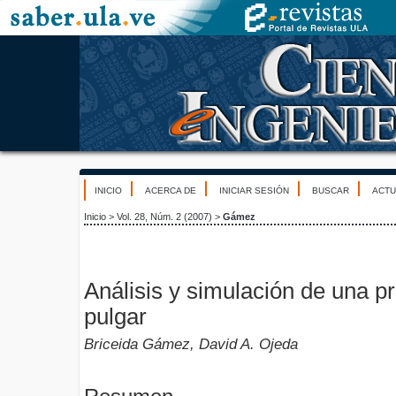
INICIO
ACERCA DE
INICIAR SESIÓN
BUSCAR
ACTU
Inicio
>
Vol. 28, Núm. 2 (2007)
>
Gámez
Análisis y simulación de una p
pulgar
Briceida Gámez, David A. Ojeda