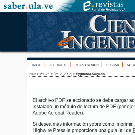
INICIO
ACERCA DE
INICIAR SESIÓN
BUSCAR
ACTU
Inicio
>
Vol. 23, Núm. 2 (2002)
>
Fygueroa Salgado
El archivo PDF seleccionado se debe cargar aqu
instalado un módulo de lectura de PDF (por eje
Adobe Acrobat Reader
).
Si desea más información sobre cómo imprimir, 
Highwire Press le proporciona una guía útil de
P