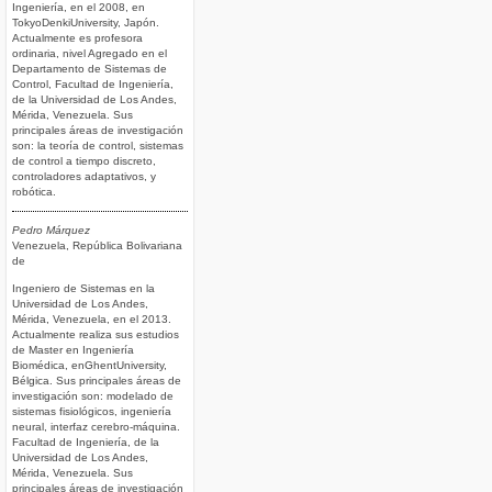
Ingeniería, en el 2008, en
TokyoDenkiUniversity, Japón.
Actualmente es profesora
ordinaria, nivel Agregado en el
Departamento de Sistemas de
Control, Facultad de Ingeniería,
de la Universidad de Los Andes,
Mérida, Venezuela. Sus
principales áreas de investigación
son: la teoría de control, sistemas
de control a tiempo discreto,
controladores adaptativos, y
robótica.
Pedro Márquez
Venezuela, República Bolivariana
de
Ingeniero de Sistemas en la
Universidad de Los Andes,
Mérida, Venezuela, en el 2013.
Actualmente realiza sus estudios
de Master en Ingeniería
Biomédica, enGhentUniversity,
Bélgica. Sus principales áreas de
investigación son: modelado de
sistemas fisiológicos, ingeniería
neural, interfaz cerebro-máquina.
Facultad de Ingeniería, de la
Universidad de Los Andes,
Mérida, Venezuela. Sus
principales áreas de investigación