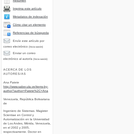
Resumen
Imprima este artículo
Metadatos de indexación
Cómo citar un elemento
Referencias de búsqueda
Envíe este artículo por
correo electrónico
(Inicie sesión)
Enviar un correo
electrónico al autor/a
(Inicie sesión)
ACERCA DE LOS
AUTORES/AS
Ana Patete
http://www.saber.ula.ve/items-by-
author?author=Patete%2C+Ana
Venezuela, República Bolivariana
de
Ingeniero de Sistemas.
Magister
Scientiae en Control y
Automatización en la Universidad
de Los Andes, Mérida, Venezuela,
en el 2002 y 2005,
respectivamente. Doctor en