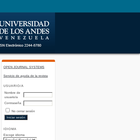
OPEN JOURNAL SYSTEMS
Servicio de ayuda de la revista
USUARIO/A
Nombre de
usuario/a
Contraseña
No cerrar sesión
IDIOMA
Escoge idioma