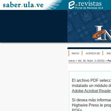
INICIO
ACERCA DE
INI
Inicio
>
Vol. 36, Núm. 2 (2015)
>
Pa
El archivo PDF selecc
instalado un módulo d
Adobe Acrobat Reade
Si desea más informac
Highwire Press le pro
PDFs
.