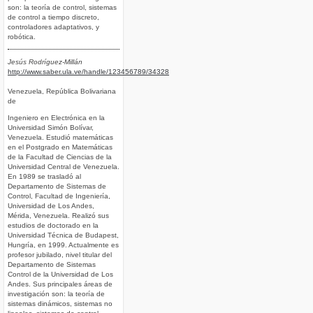
son: la teoría de control, sistemas
de control a tiempo discreto,
controladores adaptativos, y
robótica.
Jesús Rodríguez-Millán
http://www.saber.ula.ve/handle/123456789/34328
Venezuela, República Bolivariana
de
Ingeniero en Electrónica en la
Universidad Simón Bolívar,
Venezuela. Estudió matemáticas
en el Postgrado en Matemáticas
de la Facultad de Ciencias de la
Universidad Central de Venezuela.
En 1989 se trasladó al
Departamento de Sistemas de
Control, Facultad de Ingeniería,
Universidad de Los Andes,
Mérida, Venezuela. Realizó sus
estudios de doctorado en la
Universidad Técnica de Budapest,
Hungría, en 1999. Actualmente es
profesor jubilado, nivel titular del
Departamento de Sistemas
Control de la Universidad de Los
Andes. Sus principales áreas de
investigación son: la teoría de
sistemas dinámicos, sistemas no