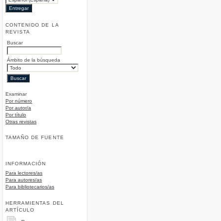
CONTENIDO DE LA
REVISTA
Buscar
Ámbito de la búsqueda
Examinar
Por número
Por autor/a
Por título
Otras revistas
TAMAÑO DE FUENTE
INFORMACIÓN
Para lectores/as
Para autores/as
Para bibliotecarios/as
HERRAMIENTAS DEL
ARTÍCULO