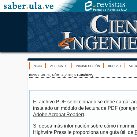
INICIO
ACERCA DE
INICIAR SESIÓN
BUSCAR
ACTU
Inicio
>
Vol. 36, Núm. 3 (2015)
>
Gutiérrez,
El archivo PDF seleccionado se debe cargar aqu
instalado un módulo de lectura de PDF (por eje
Adobe Acrobat Reader
).
Si desea más información sobre cómo imprimir, 
Highwire Press le proporciona una guía útil de
P