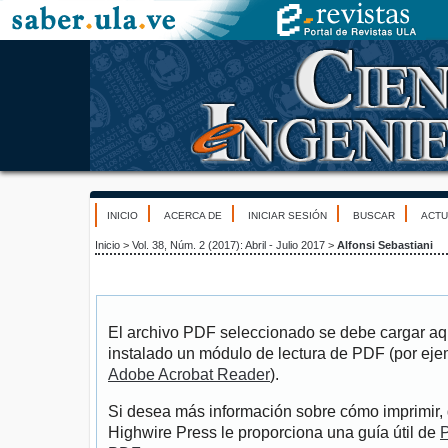
INICIO
ACERCA DE
INICIAR SESIÓN
BUSCAR
ACTU
Inicio
>
Vol. 38, Núm. 2 (2017): Abril - Julio 2017
>
Alfonsi Sebastiani
El archivo PDF seleccionado se debe cargar aqu
instalado un módulo de lectura de PDF (por eje
Adobe Acrobat Reader
).
Si desea más información sobre cómo imprimir, 
Highwire Press le proporciona una guía útil de
P