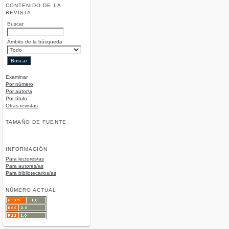
CONTENIDO DE LA
REVISTA
Buscar
Ámbito de la búsqueda
Examinar
Por número
Por autor/a
Por título
Otras revistas
TAMAÑO DE FUENTE
INFORMACIÓN
Para lectores/as
Para autores/as
Para bibliotecarios/as
NÚMERO ACTUAL