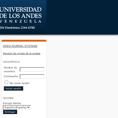
OPEN JOURNAL SYSTEMS
Servicio de ayuda de la revista
USUARIO/A
Nombre de
usuario/a
Contraseña
No cerrar sesión
IDIOMA
Escoge idioma