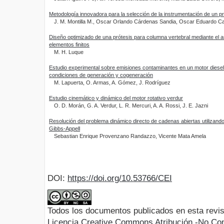
Metodología innovadora para la selección de la instrumentación de un p
J. M. Montilla M., Oscar Orlando Cárdenas Sandia, Oscar Eduardo 
Diseño optimizado de una prótesis para columna vertebral mediante el an
elementos finitos
M. H. Luque
Estudio experimental sobre emisiones contaminantes en un motor diese
condiciones de generación y cogeneración
M. Lapuerta, O. Armas, A. Gómez, J. Rodríguez
Estudio cinemático y dinámico del motor rotativo verdur
O. D. Morán, G. A. Verdur, L. R. Mercuri, A. A. Rossi, J. E. Jazni
Resolución del problema dinámico directo de cadenas abiertas utilizand
Gibbs-Appell
Sebastian Enrique Provenzano Randazzo, Vicente Mata Amela
DOI:
https://doi.org/10.53766/CEI
Todos los documentos publicados en esta revis
Licencia Creative Commons Atribución -No Com