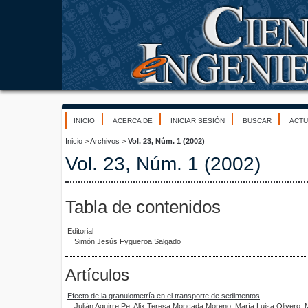
INICIO
ACERCA DE
INICIAR SESIÓN
BUSCAR
ACTU
Inicio
>
Archivos
>
Vol. 23, Núm. 1 (2002)
Vol. 23, Núm. 1 (2002)
Tabla de contenidos
Editorial
Simón Jesús Fygueroa Salgado
Artículos
Efecto de la granulometría en el transporte de sedimentos
Julián Aguirre Pe, Alix Teresa Moncada Moreno, María Luisa Olivero,