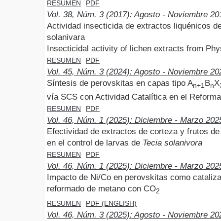
RESUMEN
PDF
Vol. 38, Núm. 3 (2017): Agosto - Noviembre 20
Actividad insecticida de extractos liquénicos d
solanivara
Insecticidal activity of lichen extracts from Ph
RESUMEN
PDF
Vol. 45, Núm. 3 (2024): Agosto - Noviembre 20
Síntesis de perovskitas en capas tipo A
B
X
n+1
n
vía SCS con Actividad Catalítica en el Refor
RESUMEN
PDF
Vol. 46, Núm. 1 (2025): Diciembre - Marzo 202
Efectividad de extractos de corteza y frutos d
en el control de larvas de
Tecia solanivora
RESUMEN
PDF
Vol. 46, Núm. 1 (2025): Diciembre - Marzo 202
Impacto de Ni/Co en perovskitas como cataliza
reformado de metano con CO
2
RESUMEN
PDF (ENGLISH)
Vol. 46, Núm. 3 (2025): Agosto - Noviembre 20