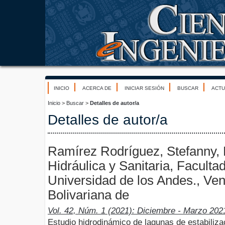
INICIO
ACERCA DE
INICIAR SESIÓN
BUSCAR
ACTU
Inicio
>
Buscar
>
Detalles de autor/a
Detalles de autor/a
Ramírez Rodríguez, Stefanny,
Hidráulica y Sanitaria, Facultad
Universidad de los Andes., Ve
Bolivariana de
Vol. 42, Núm. 1 (2021): Diciembre - Marzo 202
Estudio hidrodinámico de lagunas de estabiliz