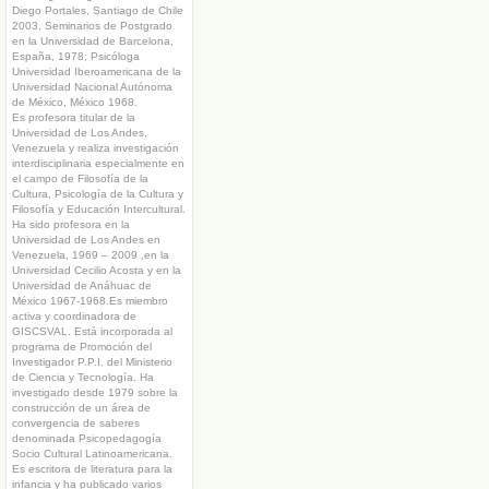
Diego Portales, Santiago de Chile
2003, Seminarios de Postgrado
en la Universidad de Barcelona,
España, 1978; Psicóloga
Universidad Iberoamericana de la
Universidad Nacional Autónoma
de México, México 1968.
Es profesora titular de la
Universidad de Los Andes,
Venezuela y realiza investigación
interdisciplinaria especialmente en
el campo de Filosofía de la
Cultura, Psicología de la Cultura y
Filosofía y Educación Intercultural.
Ha sido profesora en la
Universidad de Los Andes en
Venezuela, 1969 – 2009 ,en la
Universidad Cecilio Acosta y en la
Universidad de Anáhuac de
México 1967-1968.Es miembro
activa y coordinadora de
GISCSVAL. Está incorporada al
programa de Promoción del
Investigador P.P.I. del Ministerio
de Ciencia y Tecnología. Ha
investigado desde 1979 sobre la
construcción de un área de
convergencia de saberes
denominada Psicopedagogía
Socio Cultural Latinoamericana.
Es escritora de literatura para la
infancia y ha publicado varios