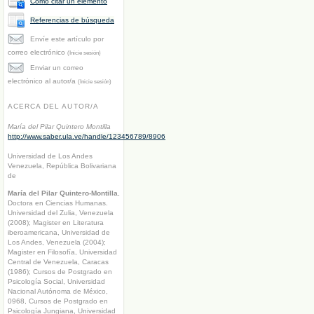
Cómo citar un elemento
Referencias de búsqueda
Envíe este artículo por
correo electrónico
(Inicie sesión)
Enviar un correo
electrónico al autor/a
(Inicie sesión)
ACERCA DEL AUTOR/A
María del Pilar Quintero Montilla
http://www.saber.ula.ve/handle/123456789/8906
Universidad de Los Andes
Venezuela, República Bolivariana
de
María del Pilar Quintero-Montilla.
Doctora en Ciencias Humanas.
Universidad del Zulia, Venezuela
(2008); Magister en Literatura
iberoamericana, Universidad de
Los Andes, Venezuela (2004);
Magister en Filosofía, Universidad
Central de Venezuela, Caracas
(1986); Cursos de Postgrado en
Psicología Social, Universidad
Nacional Autónoma de México,
0968, Cursos de Postgrado en
Psicología Jungiana, Universidad