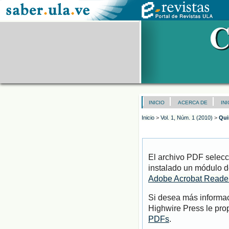
INICIO
ACERCA DE
IN
Inicio
>
Vol. 1, Núm. 1 (2010)
>
Qui
El archivo PDF selecc
instalado un módulo d
Adobe Acrobat Reade
Si desea más informac
Highwire Press le pro
PDFs
.