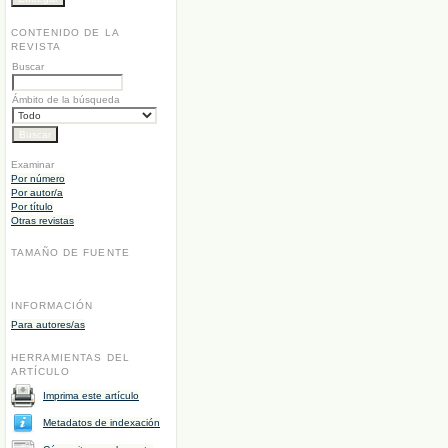
CONTENIDO DE LA
REVISTA
Buscar
Ámbito de la búsqueda
Examinar
Por número
Por autor/a
Por título
Otras revistas
TAMAÑO DE FUENTE
INFORMACIÓN
Para autores/as
HERRAMIENTAS DEL
ARTÍCULO
Imprima este artículo
Metadatos de indexación