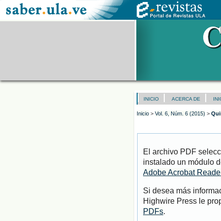
INICIO
ACERCA DE
IN
Inicio
>
Vol. 6, Núm. 6 (2015)
>
Qui
El archivo PDF selecc
instalado un módulo d
Adobe Acrobat Reade
Si desea más informac
Highwire Press le pro
PDFs
.