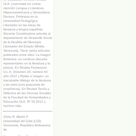
ULA; Licenciada en Letras
mención Lengua y Literatura
Hispanoamericana y Venezolana,
Doctora. Profesora en la
Universidad Pedagógica
Libertador en las áreas de
literatura y lengua española.
Docente Coordinadora adscrita al
departamento de Desarrollo Social
de la Alcaldía del Municipio
Libertador del Estado Mérida-
Venezuela. Tiene varios artículos
publicados entre ellos: La imagen
femenina: un continuo discurso
representativo en la literatura y la
pintura. En Revista Fermentum
U.L.A: (Volumen 20, número 63
año 2012 y Relato e imagen: un
inacabable diálogo de la literatura
y las artes (una propuesta de
enseñanza). En Revista Teoría y
Didáctica de las Ciencias Sociales
de la Facultad de Humanidades y
Educación ULA. Nº 18 2012 y
muchos más.
Víctor R. Martín F.
Universidad del Zulia (LUZ)
Venezuela, República Bolivariana
de