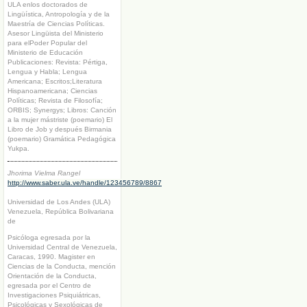
ULA enlos doctorados de
Lingüística, Antropología y de la
Maestría de Ciencias Políticas.
Asesor Lingüista del Ministerio
para elPoder Popular del
Ministerio de Educación
Publicaciones: Revista: Pértiga,
Lengua y Habla; Lengua
Americana; Escritos;Literatura
Hispanoamericana; Ciencias
Políticas; Revista de Filosofía;
ORBIS; Synergys; Libros: Canción
a la mujer mástriste (poemario) El
Libro de Job y después Birmania
(poemario) Gramática Pedagógica
Yukpa.
Jhorima Vielma Rangel
http://www.saber.ula.ve/handle/123456789/8867
Universidad de Los Andes (ULA)
Venezuela, República Bolivariana
de
Psicóloga egresada por la
Universidad Central de Venezuela,
Caracas, 1990. Magister en
Ciencias de la Conducta, mención
Orientación de la Conducta,
egresada por el Centro de
Investigaciones Psiquiátricas,
Psicológicas y Sexológicas de