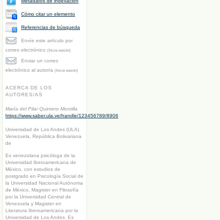
Metadatos de indexación
Cómo citar un elemento
Referencias de búsqueda
Envíe este artículo por
correo electrónico
(Inicie sesión)
Enviar un correo
electrónico al autor/a
(Inicie sesión)
ACERCA DE LOS
AUTORES/AS
María del Pilar Quintero Montilla
https://www.saber.ula.ve/handle/123456789/8906
Universidad de Los Andes (ULA)
Venezuela, República Bolivariana
de
Es venezolana psicóloga de la
Universidad Iberoamericana de
México, con estudios de
postgrado en Psicología Social de
la Universidad Nacional Autónoma
de México, Magister en Filosofía
por la Universidad Central de
Venezuela y Magister en
Literatura Iberoamericana por la
Universidad de Los Andes. Es