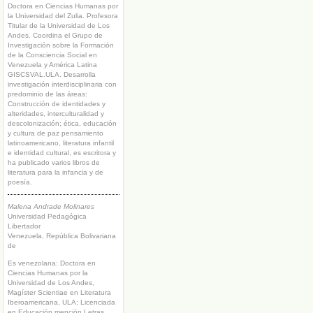
Doctora en Ciencias Humanas por
la Universidad del Zulia. Profesora
Titular de la Universidad de Los
Andes. Coordina el Grupo de
Investigación sobre la Formación
de la Consciencia Social en
Venezuela y América Latina
GISCSVAL.ULA. Desarrolla
investigación interdisciplinaria con
predominio de las áreas:
Construcción de identidades y
alteridades, interculturalidad y
descolonización; ética, educación
y cultura de paz pensamiento
latinoamericano, literatura infantil
e identidad cultural, es escritora y
ha publicado varios libros de
literatura para la infancia y de
poesía.
Malena Andrade Molinares
Universidad Pedagógica
Libertador
Venezuela, República Bolivariana
de
Es venezolana: Doctora en
Ciencias Humanas por la
Universidad de Los Andes,
Magíster Scientiae en Literatura
Iberoamericana, ULA; Licenciada
en Educación mención Letras,