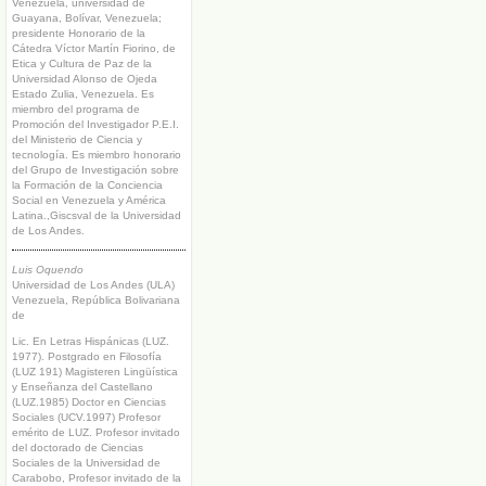
Venezuela, universidad de
Guayana, Bolívar, Venezuela;
presidente Honorario de la
Cátedra Víctor Martín Fiorino, de
Etica y Cultura de Paz de la
Universidad Alonso de Ojeda
Estado Zulia, Venezuela. Es
miembro del programa de
Promoción del Investigador P.E.I.
del Ministerio de Ciencia y
tecnología. Es miembro honorario
del Grupo de Investigación sobre
la Formación de la Conciencia
Social en Venezuela y América
Latina.,Giscsval de la Universidad
de Los Andes.
Luis Oquendo
Universidad de Los Andes (ULA)
Venezuela, República Bolivariana
de
Lic. En Letras Hispánicas (LUZ.
1977). Postgrado en Filosofía
(LUZ 191) Magisteren Lingüística
y Enseñanza del Castellano
(LUZ.1985) Doctor en Ciencias
Sociales (UCV.1997) Profesor
emérito de LUZ. Profesor invitado
del doctorado de Ciencias
Sociales de la Universidad de
Carabobo, Profesor invitado de la