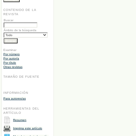
CONTENIDO DE LA
REVISTA
Buscar
Ámbito de la búsqueda
Examinar
Por número
Por autor/a
Por título
Otras revistas
TAMAÑO DE FUENTE
INFORMACIÓN
Para autores/as
HERRAMIENTAS DEL
ARTÍCULO
Resumen
Imprima este artículo