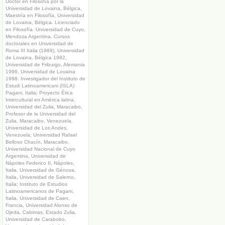
Doctor en Filosofía por la
Universidad de Lovaina, Bélgica,
Maestría en Filosofía, Universidad
de Lovaina, Bélgica. Licenciado
en Filosofía. Universidad de Cuyo,
Mendoza Argentina. Cursos
doctorales en Universidad de
Roma III Italia (1989), Universidad
de Lovaina, Bélgica 1992,
Universidad de Friburgo, Alemania
1996, Universidad de Lovaina
1998. Investigador del Instituto de
Estudi Latinoamericani (ISLA)
Pagani, Italia; Proyecto Ética
Intercultural en América latina.
Universidad del Zulia, Maracaibo,
Profesor de la Universidad del
Zulia, Maracaibo, Venezuela.
Universidad de Los Andes,
Venezuela; Universidad Rafael
Belloso Chacín, Maracaibo,
Universidad Nacional de Cuyo
Argentina, Universidad de
Nápoles Federico II, Nápoles,
Italia, Universidad de Génova,
Italia, Universidad de Salerno,
Italia; Instituto de Estudios
Latinoamericanos de Pagani,
Italia, Universidad de Caen,
Francia, Universidad Alonso de
Ojeda, Cabimas, Estado Zulia,
Universidad de Carabobo,