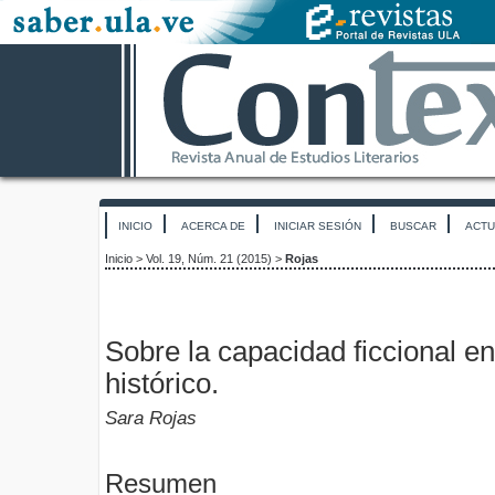
INICIO
ACERCA DE
INICIAR SESIÓN
BUSCAR
ACTU
Inicio
>
Vol. 19, Núm. 21 (2015)
>
Rojas
Sobre la capacidad ficcional en
histórico.
Sara Rojas
Resumen