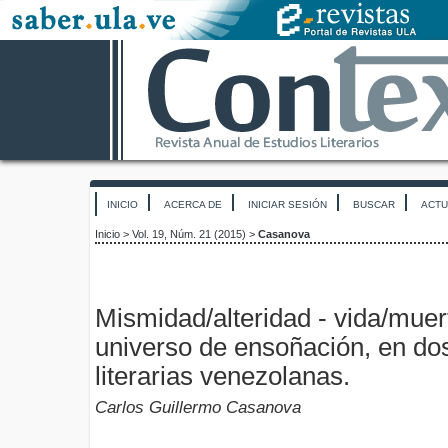
INICIO
ACERCA DE
INICIAR SESIÓN
BUSCAR
ACTU
Inicio
>
Vol. 19, Núm. 21 (2015)
>
Casanova
Mismidad/alteridad - vida/muer
universo de ensoñación, en do
literarias venezolanas.
Carlos Guillermo Casanova