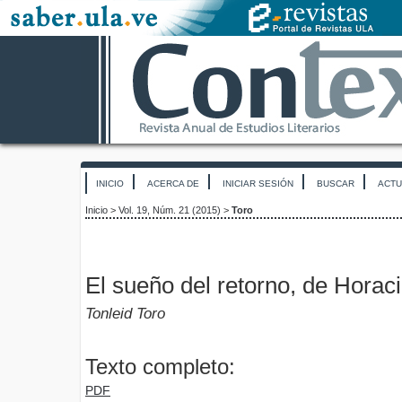
INICIO
ACERCA DE
INICIAR SESIÓN
BUSCAR
ACTU
Inicio
>
Vol. 19, Núm. 21 (2015)
>
Toro
El sueño del retorno, de Horac
Tonleid Toro
Texto completo:
PDF