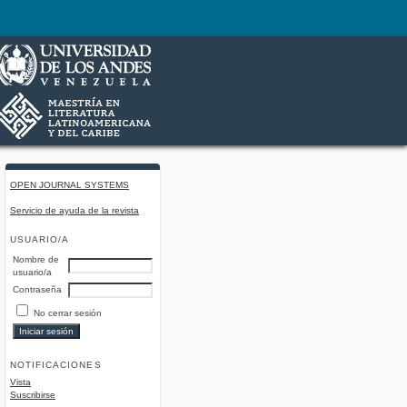
OPEN JOURNAL SYSTEMS
Servicio de ayuda de la revista
USUARIO/A
Nombre de
usuario/a
Contraseña
No cerrar sesión
NOTIFICACIONES
Vista
Suscribirse