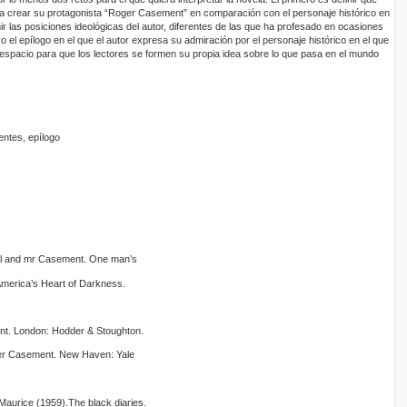
ra crear su protagonista “Roger Casement” en comparación con el personaje histórico en
ir las posiciones ideológicas del autor, diferentes de las que ha profesado en ocasiones
ivo el epílogo en el que el autor expresa su admiración por el personaje histórico en el que
espacio para que los lectores se formen su propia idea sobre lo que pasa en el mundo
entes, epílogo
il and mr Casement. One man’s
 America’s Heart of Darkness.
ent. London: Hodder & Stoughton.
oger Casement. New Haven: Yale
Maurice (1959).The black diaries.