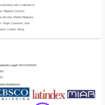
 and times with a collection of
don: Sidgwick-Jackson.
o del celta. Madrid: Alfaguara.
tors. Roger Casement, John
ason. London: Viking.
epósito Legal:
ME2018000066
902
TEX
ente incluida en: