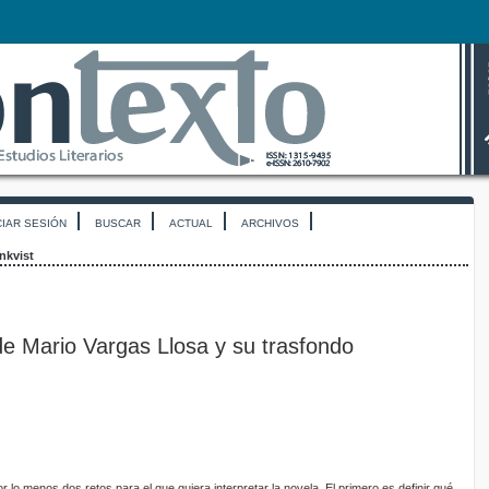
CIAR SESIÓN
BUSCAR
ACTUAL
ARCHIVOS
nkvist
de Mario Vargas Llosa y su trasfondo
r lo menos dos retos para el que quiera interpretar la novela. El primero es definir qué