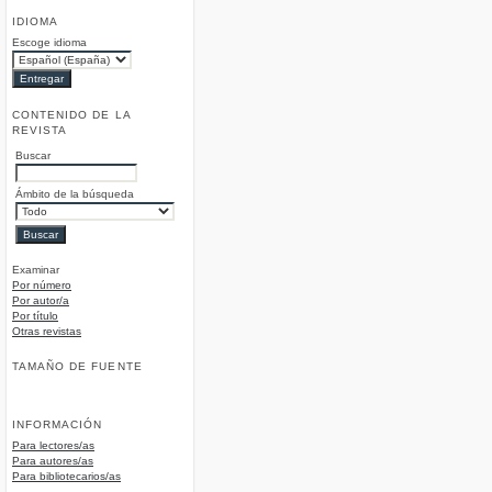
IDIOMA
Escoge idioma
CONTENIDO DE LA
REVISTA
Buscar
Ámbito de la búsqueda
Examinar
Por número
Por autor/a
Por título
Otras revistas
TAMAÑO DE FUENTE
INFORMACIÓN
Para lectores/as
Para autores/as
Para bibliotecarios/as