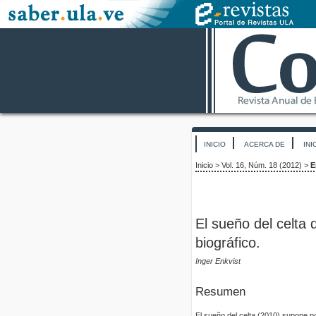
INICIO
ACERCA DE
INI
Inicio
>
Vol. 16, Núm. 18 (2012)
>
E
El sueño del celta 
biográfico.
Inger Enkvist
Resumen
El sueño del celta (2010) supone po