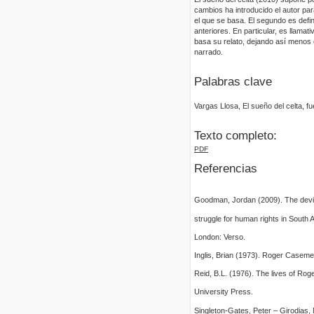
cambios ha introducido el autor pa
el que se basa. El segundo es defin
anteriores. En particular, es llamat
basa su relato, dejando así menos 
narrado.
Palabras clave
Vargas Llosa, El sueño del celta, fu
Texto completo:
PDF
Referencias
Goodman, Jordan (2009). The dev
struggle for human rights in South
London: Verso.
Inglis, Brian (1973). Roger Casem
Reid, B.L. (1976). The lives of R
University Press.
Singleton-Gates, Peter – Girodias, 