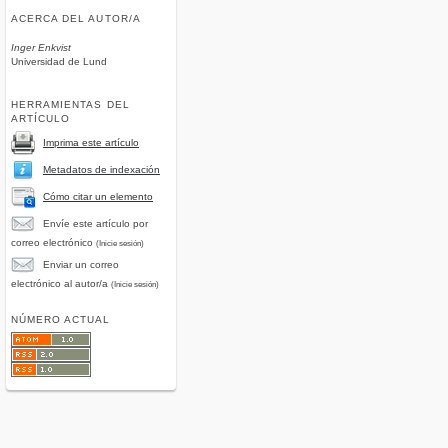
ACERCA DEL AUTOR/A
Inger Enkvist
Universidad de Lund
HERRAMIENTAS DEL
ARTÍCULO
Imprima este artículo
Metadatos de indexación
Cómo citar un elemento
Envíe este artículo por
correo electrónico
(Inicie sesión)
Enviar un correo
electrónico al autor/a
(Inicie sesión)
NÚMERO ACTUAL