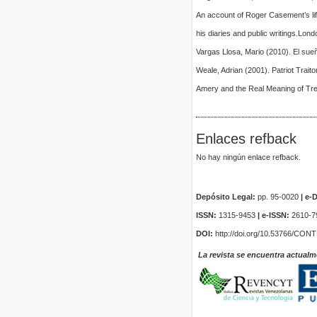
An account of Roger Casement’s life
his diaries and public writings.Lon
Vargas Llosa, Mario (2010). El sueñ
Weale, Adrian (2001). Patriot Trai
Amery and the Real Meaning of Tre
Enlaces refback
No hay ningún enlace refback.
Depósito Legal:
pp. 95-0020
|
e-D
ISSN:
1315-9453
| e-ISSN:
2610-7
DOI:
http://doi.org/10.53766/CON
La revista se encuentra actualm