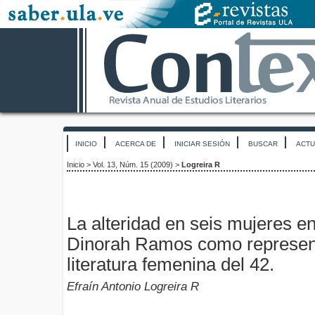
INICIO
ACERCA DE
INICIAR SESIÓN
BUSCAR
ACTU
Inicio
>
Vol. 13, Núm. 15 (2009)
>
Logreira R
La alteridad en seis mujeres en
Dinorah Ramos como represent
literatura femenina del 42.
Efraín Antonio Logreira R