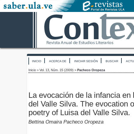
INICIO
ACERCA DE
INICIAR SESIÓN
BUSCAR
ACTU
Inicio
>
Vol. 13, Núm. 15 (2009)
>
Pacheco Oropeza
La evocación de la infancia en 
del Valle Silva. The evocation o
poetry of Luisa del Valle Silva.
Bettina Omaira Pacheco Oropeza