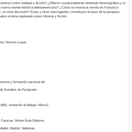
onterizo entre realidad y ficción? ¿Difieren sustancialmente elmétodo historiográfico y el
a nueva novela histórica latinoamericana? ¿Cómo se inserta la novela de Francisco
z, en esta discusión? Estas y otras interrogantes constituyen la base de la pesquisa
tivo al tema planteado sobre Historia y ficción.
lana; Herrera Luque.
istoria y formación nacional del
 de Estudios de Postgrado -
86). Invitación al diálogo. Moscú:
. Caracas: Monte Ávila Editores.
 diablo. Madrid: Valdemar.