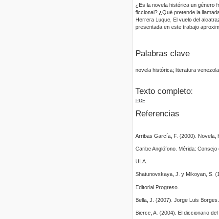
¿Es la novela histórica un género fr
ficcional? ¿Qué pretende la llamad
Herrera Luque, El vuelo del alcatra
presentada en este trabajo aproxima
Palabras clave
novela histórica; literatura venezo
Texto completo:
PDF
Referencias
Arribas García, F. (2000). Novela, h
Caribe Anglófono. Mérida: Consejo
ULA.
Shatunovskaya, J. y Mikoyan, S. (19
Editorial Progreso.
Bella, J. (2007). Jorge Luis Borges
Bierce, A. (2004). El diccionario del