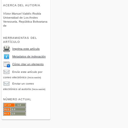
ACERCA DEL AUTOR/A
Víctor Manuel Valdés Rodda
Universidad de Los Andes
Venezuela, República Bolivariana
de
HERRAMIENTAS DEL
ARTÍCULO
Imprima este artículo
Metadatos de indexación
Cómo citar un elemento
Envíe este artículo por
correo electrónico
(Inicie sesión)
Enviar un correo
electrónico al autor/a
(Inicie sesión)
NÚMERO ACTUAL