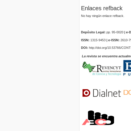
Enlaces refback
No hay ningún enlace refback.
Depósito Legal:
pp. 95-0020
|
e-D
ISSN:
1315-9453
| e-ISSN:
2610-7
DOI:
http://doi.org/10.53766/CON
La revista se encuentra actualm