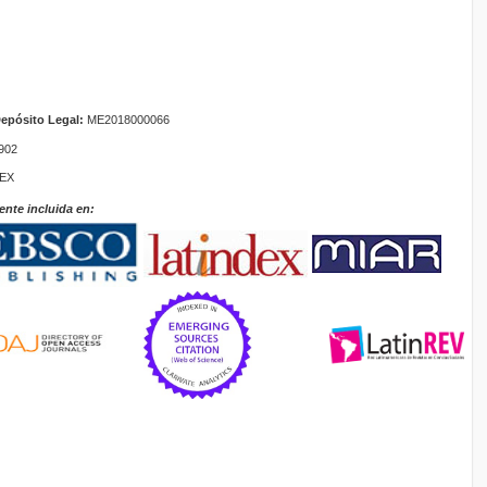
epósito Legal:
ME2018000066
902
TEX
ente incluida en: