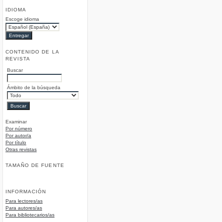
IDIOMA
Escoge idioma
CONTENIDO DE LA
REVISTA
Buscar
Ámbito de la búsqueda
Examinar
Por número
Por autor/a
Por título
Otras revistas
TAMAÑO DE FUENTE
INFORMACIÓN
Para lectores/as
Para autores/as
Para bibliotecarios/as