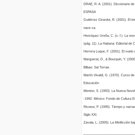
DRAE, R. A. (2001). Diccionario de
ESPASA
Gutiérrez Girardot, R. (2001). El int
nave va.
Henríquez Ureña, C. (s. f.). La nove
(pág. 11). La Habana: Editorial de 
Herrera Luque, F. (2001). El vuelo 
Marguerat, D., & Bourquin, Y. (2000
Bilbao: Sal Terrae.
Martín Vivaldi, G. (1970). Curso d
Educación.
Menton, S. (1993). La Nueva Novela
-1992. México: Fondo de Cultura 
Ricoeur, P. (1995). Tiempo y narra
Siglo XXI.
Zavala, L. (2005). La Minificción ba