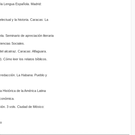
 la Lengua Española. Madrid:
electual y la historia. Caracas: La
la. Seminario de apreciación literaria
Ciencias Sociales.
del alcatraz. Caracas: Alfaguara.
). Cómo leer los relatos bíblicos.
e redacción. La Habana: Pueblo y
 Histórica de la América Latina
Económica.
ción. 3 vols. Ciudad de México:
jo