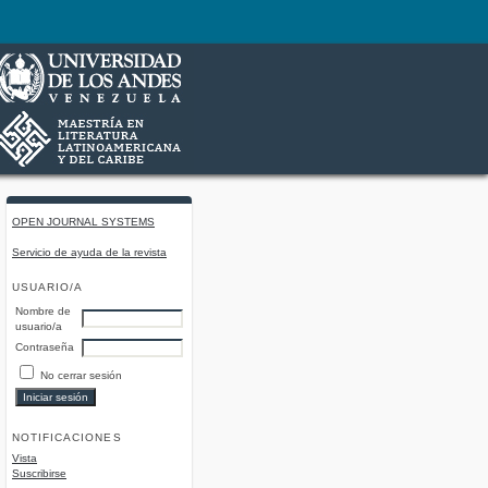
OPEN JOURNAL SYSTEMS
Servicio de ayuda de la revista
USUARIO/A
Nombre de
usuario/a
Contraseña
No cerrar sesión
NOTIFICACIONES
Vista
Suscribirse