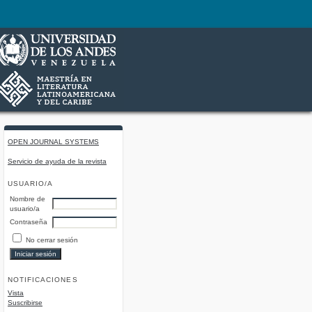
OPEN JOURNAL SYSTEMS
Servicio de ayuda de la revista
USUARIO/A
Nombre de
usuario/a
Contraseña
No cerrar sesión
NOTIFICACIONES
Vista
Suscribirse