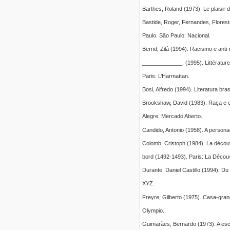
Barthes, Roland (1973). Le plaisir du
Bastide, Roger, Fernandes, Flores
Paulo. São Paulo: Nacional.
Bernd, Zilá (1994). Racismo e anti
_____________. (1995). Littérature b
Paris: L’Harmattan.
Bosi, Alfredo (1994). Literatura bras
Brookshaw, David (1983). Raça e cor
Alegre: Mercado Aberto.
Candido, Antonio (1958). A persona
Colomb, Cristoph (1984). La découv
bord (1492-1493). Paris: La Décou
Durante, Daniel Castillo (1994). Du s
XYZ.
Freyre, Gilberto (1975). Casa-gran
Olympio.
Guimarães, Bernardo (1973). A esc