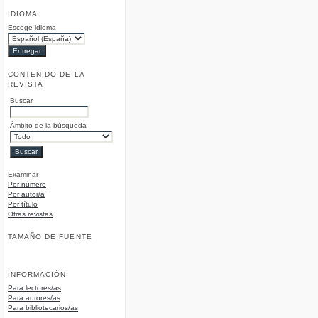
IDIOMA
Escoge idioma
CONTENIDO DE LA
REVISTA
Buscar
Ámbito de la búsqueda
Examinar
Por número
Por autor/a
Por título
Otras revistas
TAMAÑO DE FUENTE
INFORMACIÓN
Para lectores/as
Para autores/as
Para bibliotecarios/as