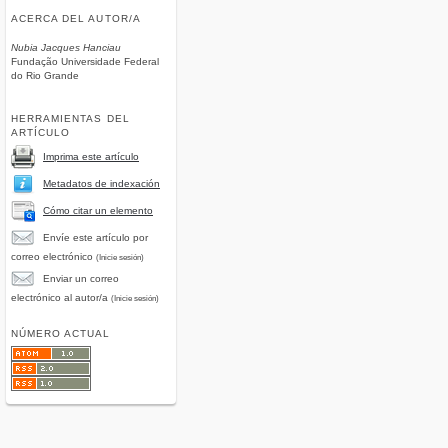
ACERCA DEL AUTOR/A
Nubia Jacques Hanciau
Fundação Universidade Federal
do Rio Grande
HERRAMIENTAS DEL
ARTÍCULO
Imprima este artículo
Metadatos de indexación
Cómo citar un elemento
Envíe este artículo por
correo electrónico
(Inicie sesión)
Enviar un correo
electrónico al autor/a
(Inicie sesión)
NÚMERO ACTUAL