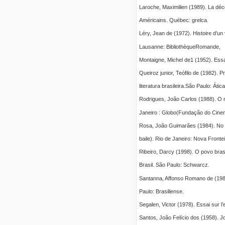
Laroche, Maximilien (1989). La déc
Américains. Québec: grelca.
Léry, Jean de (1972). Histoire d’un 
Lausanne: BibliothèqueRomande,
Montaigne, Michel de1 (1952). Essai
Queiroz junior, Teófilo de (1982). 
literatura brasileira.São Paulo: Ática
Rodrigues, João Carlos (1988). O n
Janeiro : Globo(Fundação do Cinem
Rosa, João Guimarães (1984). No 
baile). Rio de Janeiro: Nova Frontei
Ribeiro, Darcy (1998). O povo brasi
Brasil. São Paulo: Schwarcz.
Santanna, Affonso Romano de (198
Paulo: Brasiliense.
Segalen, Victor (1978). Essai sur l
Santos, João Felício dos (1958). Jo