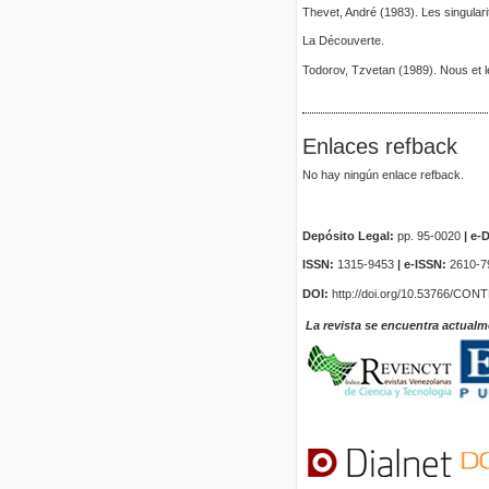
Thevet, André (1983). Les singulari
La Découverte.
Todorov, Tzvetan (1989). Nous et le
Enlaces refback
No hay ningún enlace refback.
Depósito Legal:
pp. 95-0020
|
e-D
ISSN:
1315-9453
| e-ISSN:
2610-7
DOI:
http://doi.org/10.53766/CON
La revista se encuentra actualm