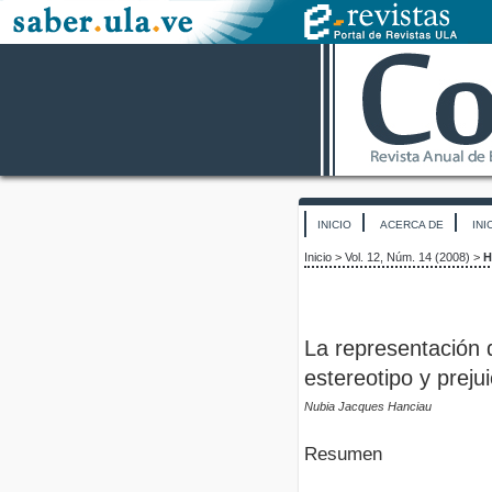
INICIO
ACERCA DE
INI
Inicio
>
Vol. 12, Núm. 14 (2008)
>
H
La representación d
estereotipo y prejui
Nubia Jacques Hanciau
Resumen