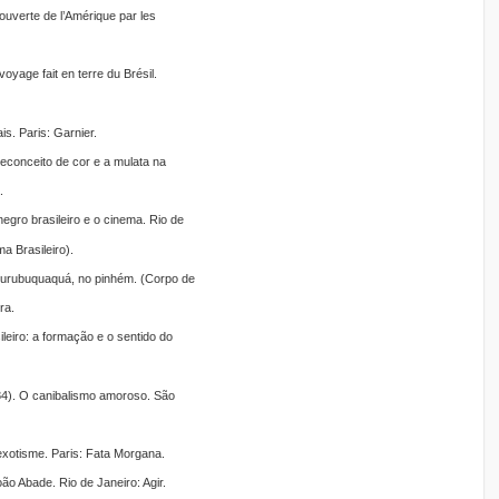
ouverte de l’Amérique par les
voyage fait en terre du Brésil.
s. Paris: Garnier.
Preconceito de cor e a mulata na
.
egro brasileiro e o cinema. Rio de
a Brasileiro).
urubuquaquá, no pinhém. (Corpo de
ra.
leiro: a formação e o sentido do
4). O canibalismo amoroso. São
’exotisme. Paris: Fata Morgana.
ão Abade. Rio de Janeiro: Agir.