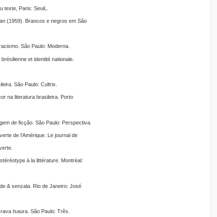
 texte, Paris: Seuil,.
tan (1959). Brancos e negros em São
-racismo. São Paulo: Moderna.
résilienne et identité nationale.
ileira. São Paulo: Cultrix.
 na literatura brasileira. Porto
gem de ficção. São Paulo: Perspectiva.
erte de l’Amérique. Le journal de
verte.
téréotype à la littérature. Montréal:
de & senzala. Rio de Janeiro: José
rava Isaura. São Paulo: Três.