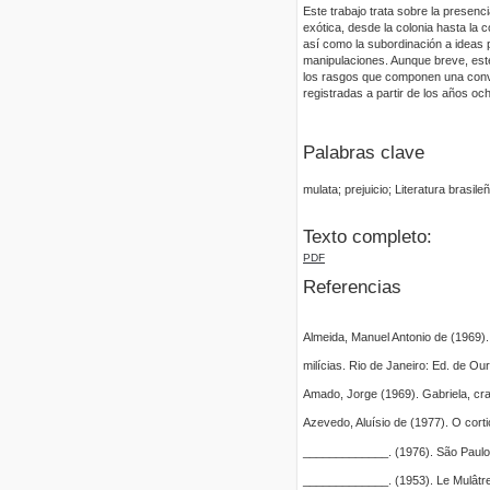
Este trabajo trata sobre la presenci
exótica, desde la colonia hasta la 
así como la subordinación a ideas 
manipulaciones. Aunque breve, este 
los rasgos que componen una conve
registradas a partir de los años oc
Palabras clave
mulata; prejuicio; Literatura brasileñ
Texto completo:
PDF
Referencias
Almeida, Manuel Antonio de (1969)
milícias. Rio de Janeiro: Ed. de Our
Amado, Jorge (1969). Gabriela, cra
Azevedo, Aluísio de (1977). O corti
_____________. (1976). São Paulo:
_____________. (1953). Le Mulâtre.