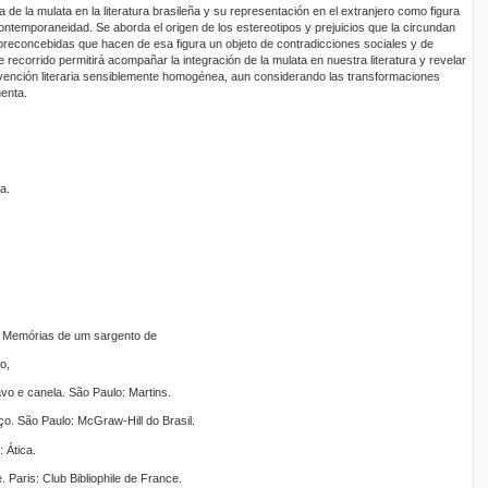
a de la mulata en la literatura brasileña y su representación en el extranjero como figura
contemporaneidad. Se aborda el origen de los estereotipos y prejuicios que la circundan
preconcebidas que hacen de esa figura un objeto de contradicciones sociales y de
recorrido permitirá acompañar la integración de la mulata en nuestra literatura y revelar
nción literaria sensiblemente homogénea, aun considerando las transformaciones
henta.
a.
. Memórias de um sargento de
o,
vo e canela. São Paulo: Martins.
ço. São Paulo: McGraw-Hill do Brasil.
 Ática.
 Paris: Club Bibliophile de France.