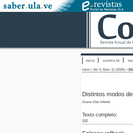
INICIO
ACERCA DE
INI
Inicio
>
Vol. 9, Núm. 11 (2005)
>
Dí
Distintos modos de
Duane Díaz Infante
Texto completo:
PDF