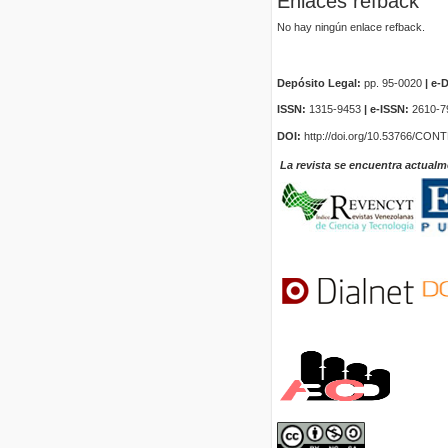
Enlaces refback
No hay ningún enlace refback.
Depósito Legal:
pp. 95-0020
|
e-D
ISSN:
1315-9453
| e-ISSN:
2610-7
DOI:
http://doi.org/10.53766/CON
La revista se encuentra actualm