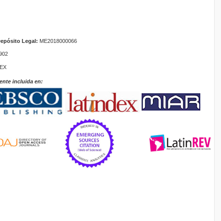
epósito Legal:
ME2018000066
902
TEX
ente incluida en: