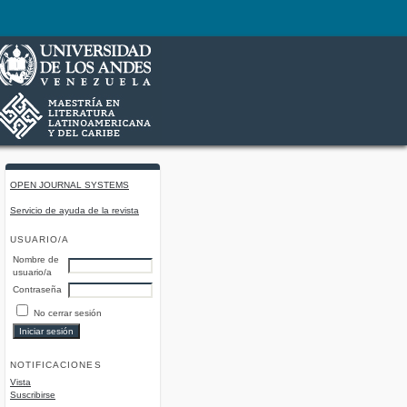
OPEN JOURNAL SYSTEMS
Servicio de ayuda de la revista
USUARIO/A
Nombre de
usuario/a
Contraseña
No cerrar sesión
NOTIFICACIONES
Vista
Suscribirse