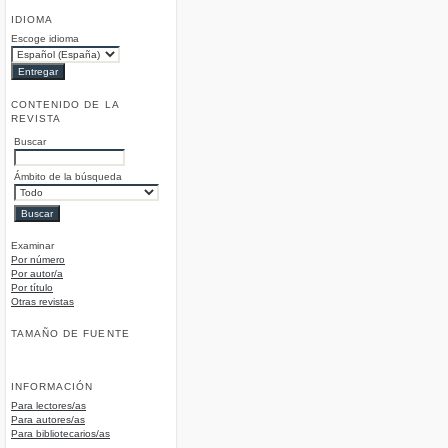
IDIOMA
Escoge idioma
CONTENIDO DE LA
REVISTA
Buscar
Ámbito de la búsqueda
Examinar
Por número
Por autor/a
Por título
Otras revistas
TAMAÑO DE FUENTE
INFORMACIÓN
Para lectores/as
Para autores/as
Para bibliotecarios/as