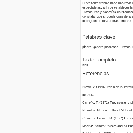
El presente trabajo hace una revisi
especialistas, a fin de establecer 
Travesuras y picardías de Nicolas
constatar que sí puede considerars
distinguen de otras obras similares
Palabras clave
pícaro; género picaresco; Travesur
Texto completo:
PDF
Referencias
Bravo, V. (1994) Ironía de la litera
del Zulia.
Carreño, T. (1972) Travesuras y pi
Nevadas. Mérida: Editorial Multicolo
Casas de Frunce, M. (1977) La nov
Madrid: Planeta/Universidad de Pue