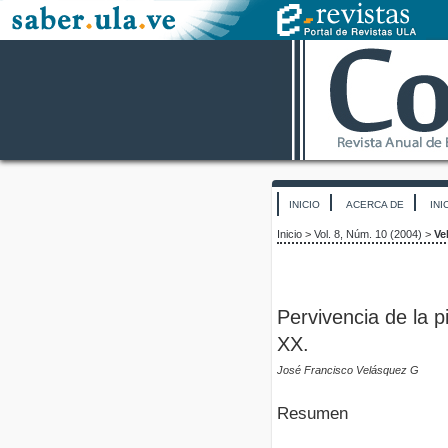
INICIO
ACERCA DE
INI
Inicio
>
Vol. 8, Núm. 10 (2004)
>
Ve
Pervivencia de la p
XX.
José Francisco Velásquez G
Resumen