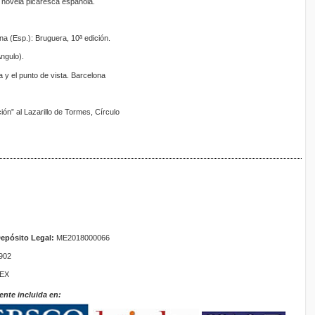
la novela picaresca española.
na (Esp.): Bruguera, 10ª edición.
ngulo).
 y el punto de vista. Barcelona
ión” al Lazarillo de Tormes, Círculo
epósito Legal:
ME2018000066
902
TEX
ente incluida en: