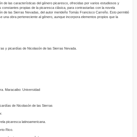
ón de las características del género picaresco, ofrecidas por varios estudiosos y
las constantes propias de la picaresca clásica, para contrastarlas con la novela
ón de las Sierras Nevadas, del autor merideño Tomás Francisco Carreño. Esto permitió
e una obra perteneciente al género, aunque incorpora elementos propios que la
.
as y picardías de Nicolasón de las Sierras Nevada.
tura. Maracaibo: Universidad
cardías de Nicolasón de las Sierras
r.
ela picaresca latinoamericana.
rto Rico.