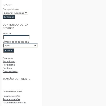
IDIOMA
Escoge idioma
CONTENIDO DE LA
REVISTA
Buscar
Ámbito de la búsqueda
Examinar
Por número
Por autor/a
Por título
Otras revistas
TAMAÑO DE FUENTE
INFORMACIÓN
Para lectores/as
Para autores/as
Para bibliotecarios/as