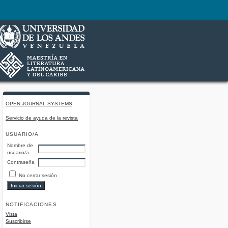
OPEN JOURNAL SYSTEMS
Servicio de ayuda de la revista
USUARIO/A
Nombre de
usuario/a
Contraseña
No cerrar sesión
NOTIFICACIONES
Vista
Suscribirse