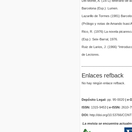
Del Monte, A. (1971) Itinerario de 
Barcelona (Esp.): Lumen.
Lazarillo de Tormes (1981) Barcelo
(Prólogo y notas de Amando Isasi A
Rico, R. (1976) La novela picaresca
(Esp.): Seix-Barral, 1976.
Ruiz de Larios, J. (1966) “Introducc
de Lectores.
Enlaces refback
No hay ningún enlace refback.
Depósito Legal:
pp. 95-0020
|
e-D
ISSN:
1315-9453
| e-ISSN:
2610-7
DOI:
http://doi.org/10.53766/CON
La revista se encuentra actualm