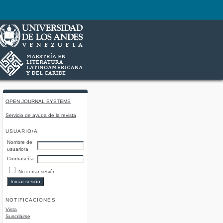
OPEN JOURNAL SYSTEMS
Servicio de ayuda de la revista
USUARIO/A
Nombre de
usuario/a
Contraseña
No cerrar sesión
NOTIFICACIONES
Vista
Suscribirse