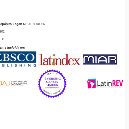
epósito Legal:
ME2018000066
902
TEX
ente incluida en: