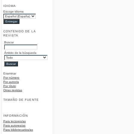
IDIOMA
Escoge idioma
CONTENIDO DE LA
REVISTA
Buscar
Ámbito de la búsqueda
Examinar
Por número
Por autor/a
Por título
Otras revistas
TAMAÑO DE FUENTE
INFORMACIÓN
Para lectores/as
Para autores/as
Para bibliotecarios/as