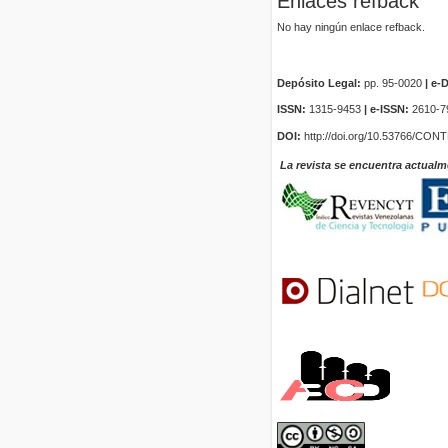
Enlaces refback
No hay ningún enlace refback.
Depósito Legal:
pp. 95-0020
|
e-D
ISSN:
1315-9453
| e-ISSN:
2610-7
DOI:
http://doi.org/10.53766/CON
La revista se encuentra actualm