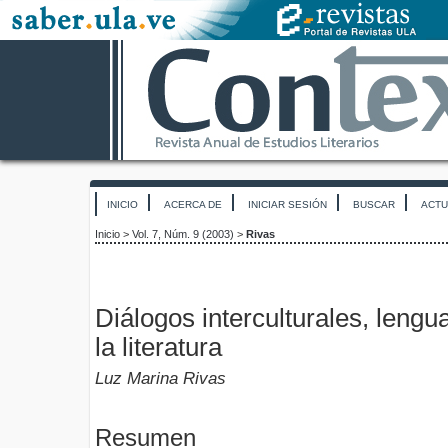
INICIO
ACERCA DE
INICIAR SESIÓN
BUSCAR
ACTU
Inicio
>
Vol. 7, Núm. 9 (2003)
>
Rivas
Diálogos interculturales, leng
la literatura
Luz Marina Rivas
Resumen