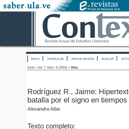
INICIO
ACERCA DE
INICIAR SESIÓN
BUSCAR
ACTU
Inicio
>
Vol. 7, Núm. 9 (2003)
>
Alba
Rodríguez R., Jaime: Hipertext
batalla por el signo en tiempo
Alexandra Alba
Texto completo: