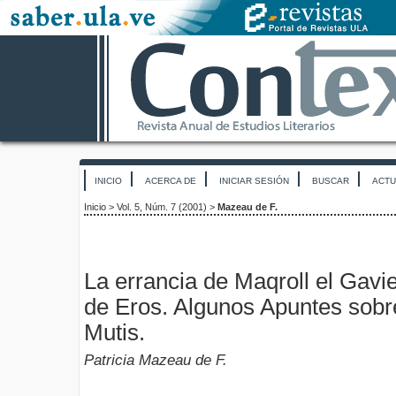
INICIO
ACERCA DE
INICIAR SESIÓN
BUSCAR
ACTU
Inicio
>
Vol. 5, Núm. 7 (2001)
>
Mazeau de F.
La errancia de Maqroll el Gavi
de Eros. Algunos Apuntes sobre
Mutis.
Patricia Mazeau de F.