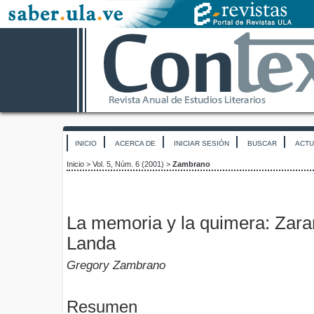
INICIO
ACERCA DE
INICIAR SESIÓN
BUSCAR
ACTU
Inicio
>
Vol. 5, Núm. 6 (2001)
>
Zambrano
La memoria y la quimera: Zar
Landa
Gregory Zambrano
Resumen