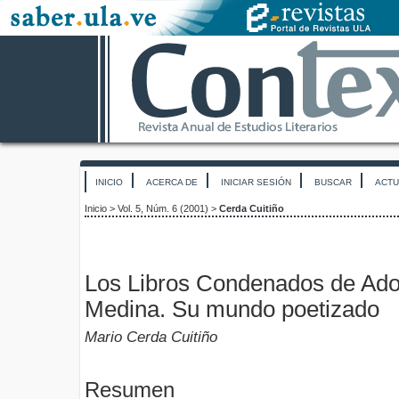
INICIO
ACERCA DE
INICIAR SESIÓN
BUSCAR
ACTU
Inicio
>
Vol. 5, Núm. 6 (2001)
>
Cerda Cuitiño
Los Libros Condenados de Ado
Medina. Su mundo poetizado
Mario Cerda Cuitiño
Resumen