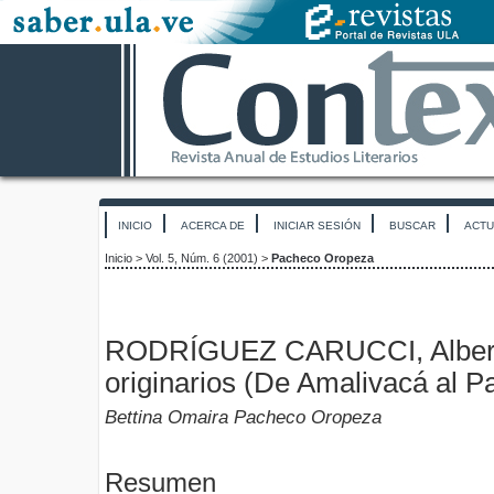
INICIO
ACERCA DE
INICIAR SESIÓN
BUSCAR
ACTU
Inicio
>
Vol. 5, Núm. 6 (2001)
>
Pacheco Oropeza
RODRÍGUEZ CARUCCI, Albert
originarios (De Amalivacá al P
Bettina Omaira Pacheco Oropeza
Resumen