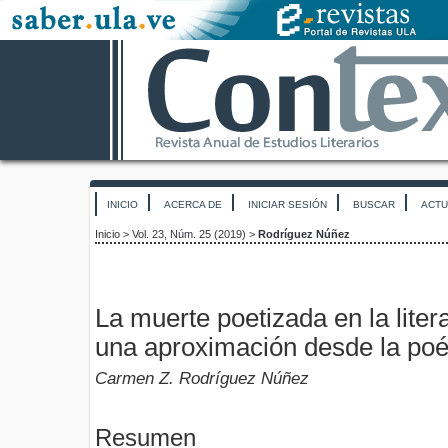
INICIO
ACERCA DE
INICIAR SESIÓN
BUSCAR
ACTU
Inicio
>
Vol. 23, Núm. 25 (2019)
>
Rodríguez Núñez
La muerte poetizada en la liter
una aproximación desde la poét
Carmen Z. Rodríguez Núñez
Resumen