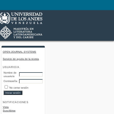
OPEN JOURNAL SYSTEMS
Servicio de ayuda de la revista
USUARIO/A
Nombre de
usuario/a
Contraseña
No cerrar sesión
NOTIFICACIONES
Vista
Suscribirse