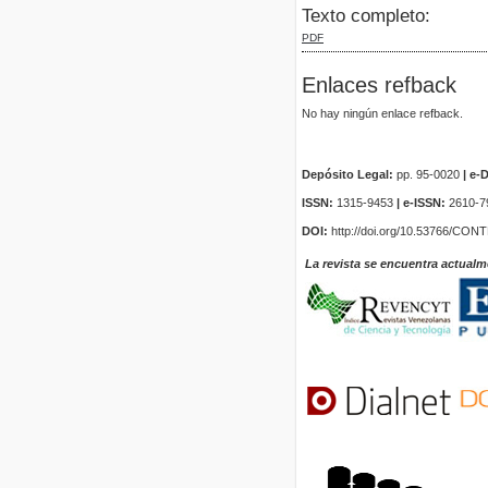
Texto completo:
PDF
Enlaces refback
No hay ningún enlace refback.
Depósito Legal:
pp. 95-0020
|
e-D
ISSN:
1315-9453
| e-ISSN:
2610-7
DOI:
http://doi.org/10.53766/CON
La revista se encuentra actualm