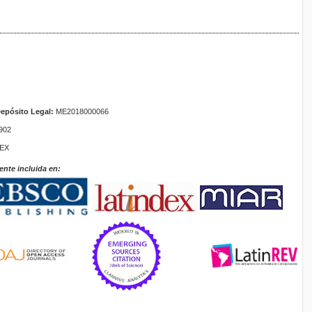
epósito Legal:
ME2018000066
902
TEX
ente incluida en: