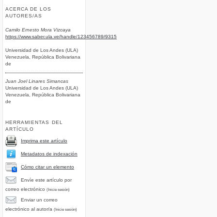
ACERCA DE LOS
AUTORES/AS
Camilo Ernesto Mora Vizcaya
https://www.saber.ula.ve/handle/123456789/9315
Universidad de Los Andes (ULA)
Venezuela, República Bolivariana
de
Juan Joel Linares Simancas
Universidad de Los Andes (ULA)
Venezuela, República Bolivariana
de
HERRAMIENTAS DEL
ARTÍCULO
Imprima este artículo
Metadatos de indexación
Cómo citar un elemento
Envíe este artículo por
correo electrónico
(Inicie sesión)
Enviar un correo
electrónico al autor/a
(Inicie sesión)