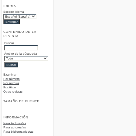
IDIOMA
Escoge idioma
CONTENIDO DE LA
REVISTA
Buscar
Ámbito de la búsqueda
Examinar
Por número
Por autor/a
Por título
Otras revistas
TAMAÑO DE FUENTE
INFORMACIÓN
Para lectores/as
Para autores/as
Para bibliotecarios/as