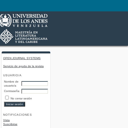
OPEN JOURNAL SYSTEMS
Servicio de ayuda de la revista
USUARIO/A
Nombre de
usuario/a
Contraseña
No cerrar sesión
NOTIFICACIONES
Vista
Suscribirse