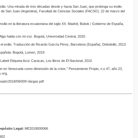
 insilio: Una mirada de tres décadas desde y hacia San Juan, que prolonga su insilio
l de San Juan (Argentina), Facultad de Ciencias Sociales (FACSO), 22 de marzo del
nsilio en la literatura ecuatoriana del siglo XX. Madrid, Bubok / Gobierno de España,
 Algo habla con mi voz. Bogotá, Universidad Central, 2020.
el exilio. Traducción de Ricardo García Pérez, Barcelona (España), Debolsillo, 2013.
 española. Bogotá, Lumen, 2019.
abel/ Etiqueta Azul. Caracas, Los libros de El Nacional, 2010.
ón en Venezuela como dimensión de la crisis.” Pensamiento Propio, n.o 47, año 23,
s.org,
ploads/2018/09/009-Vargas.pdf
epósito Legal:
ME2018000066
902