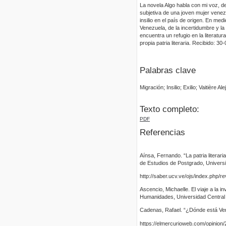
La novela Algo habla con mi voz, de
subjetiva de una joven mujer venez
insilio en el país de origen. En me
Venezuela, de la incertidumbre y la
encuentra un refugio en la literatu
propia patria literaria. Recibido: 
Palabras clave
Migración; Insilio; Exilio; Vaitière
Texto completo:
PDF
Referencias
Aínsa, Fernando. “La patria literari
de Estudios de Postgrado, Univers
http://saber.ucv.ve/ojs/index.php/r
Ascencio, Michaelle. El viaje a la i
Humanidades, Universidad Central
Cadenas, Rafael. “¿Dónde está Ve
https://elmercurioweb.com/opinion