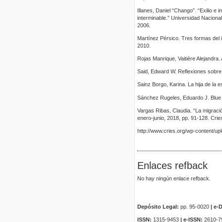
Illanes, Daniel “Chango”. “Exilio e
interminable.” Universidad Naciona
2006.
Martínez Pérsico. Tres formas del i
2010.
Rojas Manrique, Vaitière Alejandra.
Said, Edward W. Reflexiones sobre 
Sainz Borgo, Karina. La hija de la
Sánchez Rugeles, Eduardo J. Blue L
Vargas Ribas, Claudia. “La migraci
enero-junio, 2018, pp. 91-128. Crie
http://www.cries.org/wp-content/u
Enlaces refback
No hay ningún enlace refback.
Depósito Legal:
pp. 95-0020
|
e-D
ISSN:
1315-9453
| e-ISSN:
2610-7