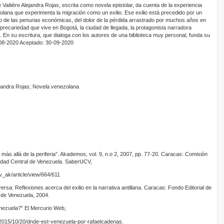
 Vaitière Alejandra Rojas, escrita como novela epistolar, da cuenta de la experiencia
olana que experimenta la migración como un exilio. Ese exilio está precedido por un
dio de las penurias económicas, del dolor de la pérdida arrastrado por muchos años en
 precariedad que vive en Bogotá, la ciudad de llegada, la protagonista narradora
ra. En su escritura, que dialoga con los autores de una biblioteca muy personal, funda su
30-08-2020 Aceptado: 30-09-2020
 Alejandra Rojas; Novela venezolana
a más allá de la periferia”. Akademos, vol. 9, n.o 2, 2007, pp. 77-20. Caracas: Comisión
idad Central de Venezuela. SaberUCV,
ev_ak/article/view/664/611
nversa: Reflexiones acerca del exilio en la narrativa antillana. Caracas: Fondo Editorial de
 de Venezuela, 2004.
nezuela?” El Mercurio Web,
/2015/10/20/dnde-est-venezuela-por-rafaelcadenas.