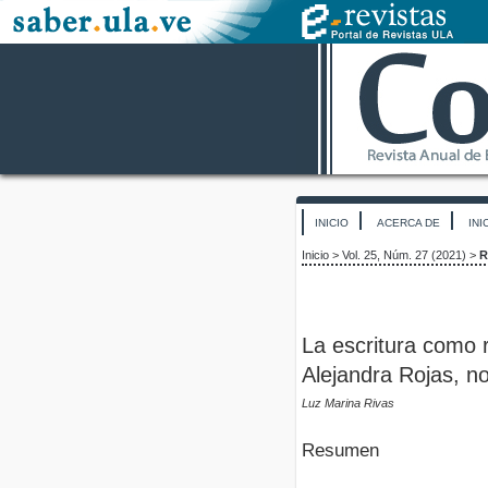
INICIO
ACERCA DE
INI
Inicio
>
Vol. 25, Núm. 27 (2021)
>
R
La escritura como r
Alejandra Rojas, no
Luz Marina Rivas
Resumen