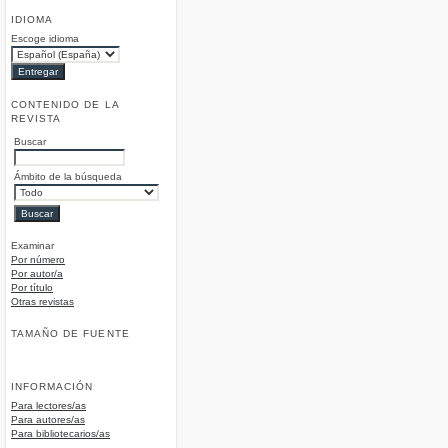
IDIOMA
Escoge idioma
CONTENIDO DE LA
REVISTA
Buscar
Ámbito de la búsqueda
Examinar
Por número
Por autor/a
Por título
Otras revistas
TAMAÑO DE FUENTE
INFORMACIÓN
Para lectores/as
Para autores/as
Para bibliotecarios/as