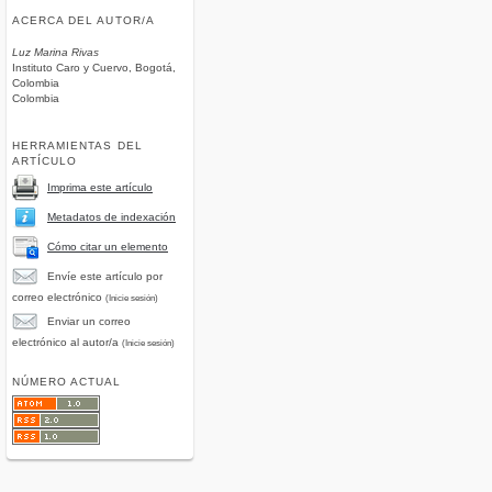
ACERCA DEL AUTOR/A
Luz Marina Rivas
Instituto Caro y Cuervo, Bogotá,
Colombia
Colombia
HERRAMIENTAS DEL
ARTÍCULO
Imprima este artículo
Metadatos de indexación
Cómo citar un elemento
Envíe este artículo por
correo electrónico
(Inicie sesión)
Enviar un correo
electrónico al autor/a
(Inicie sesión)
NÚMERO ACTUAL