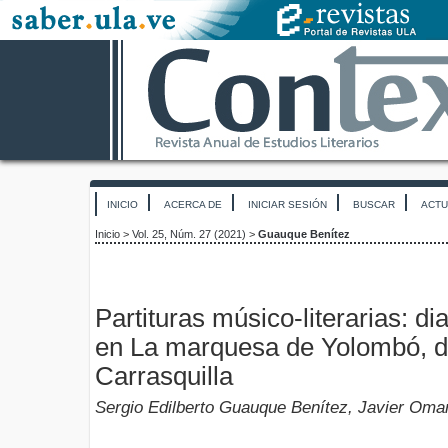
INICIO
ACERCA DE
INICIAR SESIÓN
BUSCAR
ACTU
Inicio
>
Vol. 25, Núm. 27 (2021)
>
Guauque Benítez
Partituras músico-literarias: di
en La marquesa de Yolombó, 
Carrasquilla
Sergio Edilberto Guauque Benítez, Javier Oma