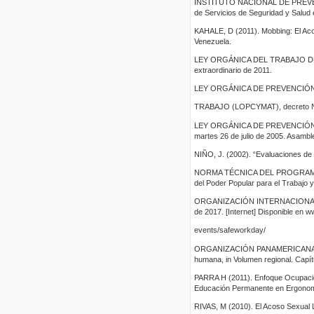
INSTITUTO NACIONAL DE PREVEN
de Servicios de Seguridad y Salud
KAHALE, D (2011). Mobbing: El Acos
Venezuela.
LEY ORGÁNICA DEL TRABAJO DE 
extraordinario de 2011.
LEY ORGÁNICA DE PREVENCIÓN
TRABAJO (LOPCYMAT), decreto Nº 5
LEY ORGÁNICA DE PREVENCIÓN, 
martes 26 de julio de 2005. Asambl
NIÑO, J. (2002). “Evaluaciones de
NORMA TÉCNICA DEL PROGRAMA 
del Poder Popular para el Trabajo 
ORGANIZACIÓN INTERNACIONAL DEL 
de 2017. [Internet] Disponible en w
events/safeworkday/
ORGANIZACIÓN PANAMERICANA DE
humana, in Volumen regional. Capít
PARRA H (2011). Enfoque Ocupacion
Educación Permanente en Ergonomí
RIVAS, M (2010). El Acoso Sexual La