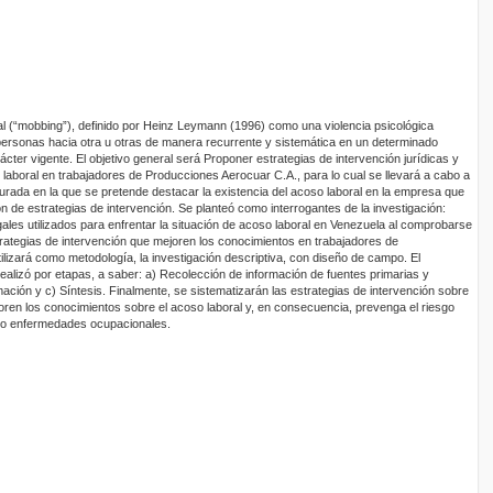
al (“mobbing”), definido por Heinz Leymann (1996) como una violencia psicológica
personas hacia otra u otras de manera recurrente y sistemática en un determinado
ácter vigente. El objetivo general será Proponer estrategias de intervención jurídicas y
 laboral en trabajadores de Producciones Aerocuar C.A., para lo cual se llevará a cabo a
turada en la que se pretende destacar la existencia del acoso laboral en la empresa que
ión de estrategias de intervención. Se planteó como interrogantes de la investigación:
ales utilizados para enfrentar la situación de acoso laboral en Venezuela al comprobarse
rategias de intervención que mejoren los conocimientos en trabajadores de
lizará como metodología, la investigación descriptiva, con diseño de campo. El
ealizó por etapas, a saber: a) Recolección de información de fuentes primarias y
rmación y c) Síntesis. Finalmente, se sistematizarán las estrategias de intervención sobre
oren los conocimientos sobre el acoso laboral y, en consecuencia, prevenga el riesgo
do o enfermedades ocupacionales.