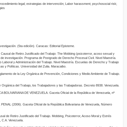
procedimiento legal; estrategias de intervención; Labor harassment; psychosocial risk;
gies
vestigación. (5ta edición). Caracas: Editorial Episteme.
sal de Retiro Justificado del Trabajo: The Mobbing (psicoterror, acoso sexual y
o de investigación. Programa de Postgrado de Derecho Procesal Civil. Nivel Maestría.
Laboral y Administración del Trabajo. Nivel Maestría. Escuelas de Derecho y Trabajo
cas y Políticas. Universidad del Zulia. Maracaibo.
mento de la Ley Orgánica de Prevención, Condiciones y Medio Ambiente de Trabajo.
gánica del Trabajo, los Trabajadores y las Trabajadoras. Decreto 8938. Venezuela.
OLIVARIANA DE VENEZUELA. Gaceta Oficial de la República de Venezuela, nº
 (2006). Gaceta Oficial de la República Bolivariana de Venezuela, Número
 de Retiro Justificado del Trabajo. Mobbing, Psicoterror, Acoso Moral y Estrés
, C.A. Venezuela.