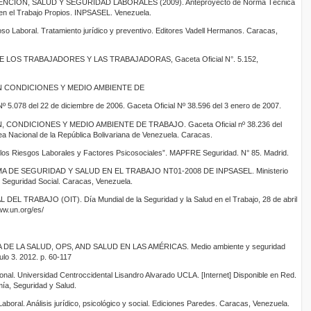
CIÓN, SALUD Y SEGURIDAD LABORALES (2009). Anteproyecto de Norma Técnica
 en el Trabajo Propios. INPSASEL. Venezuela.
o Laboral. Tratamiento jurídico y preventivo. Editores Vadell Hermanos. Caracas,
LOS TRABAJADORES Y LAS TRABAJADORAS, Gaceta Oficial N°. 5.152,
 CONDICIONES Y MEDIO AMBIENTE DE
.078 del 22 de diciembre de 2006. Gaceta Oficial Nº 38.596 del 3 enero de 2007.
CONDICIONES Y MEDIO AMBIENTE DE TRABAJO. Gaceta Oficial nº 38.236 del
ea Nacional de la República Bolivariana de Venezuela. Caracas.
 los Riesgos Laborales y Factores Psicosociales”. MAPFRE Seguridad. N° 85. Madrid.
DE SEGURIDAD Y SALUD EN EL TRABAJO NT01-2008 DE INPSASEL. Ministerio
y Seguridad Social. Caracas, Venezuela.
TRABAJO (OIT). Día Mundial de la Seguridad y la Salud en el Trabajo, 28 de abril
ww.un.org/es/
 LA SALUD, OPS, AND SALUD EN LAS AMÉRICAS. Medio ambiente y seguridad
ulo 3. 2012. p. 60-117
al. Universidad Centroccidental Lisandro Alvarado UCLA. [Internet] Disponible en Red.
a, Seguridad y Salud.
boral. Análisis jurídico, psicológico y social. Ediciones Paredes. Caracas, Venezuela.