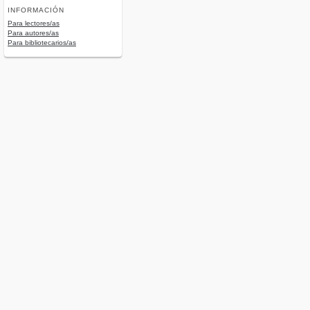
INFORMACIÓN
Para lectores/as
Para autores/as
Para bibliotecarios/as