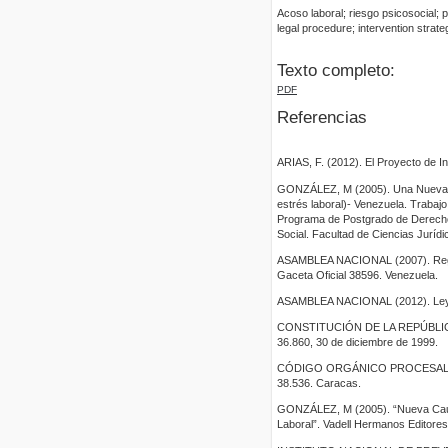
Acoso laboral; riesgo psicosocial; 
legal procedure; intervention strate
Texto completo:
PDF
Referencias
ARIAS, F. (2012). El Proyecto de In
GONZÁLEZ, M (2005). Una Nueva Cau
estrés laboral)- Venezuela. Trabaj
Programa de Postgrado de Derecho 
Social. Facultad de Ciencias Jurídi
ASAMBLEA NACIONAL (2007). Regla
Gaceta Oficial 38596. Venezuela.
ASAMBLEA NACIONAL (2012). Ley Or
CONSTITUCIÓN DE LA REPÚBLICA B
36.860, 30 de diciembre de 1999.
CÓDIGO ORGÁNICO PROCESAL PENAL
38.536. Caracas.
GONZÁLEZ, M (2005). “Nueva Causal
Laboral”. Vadell Hermanos Editores