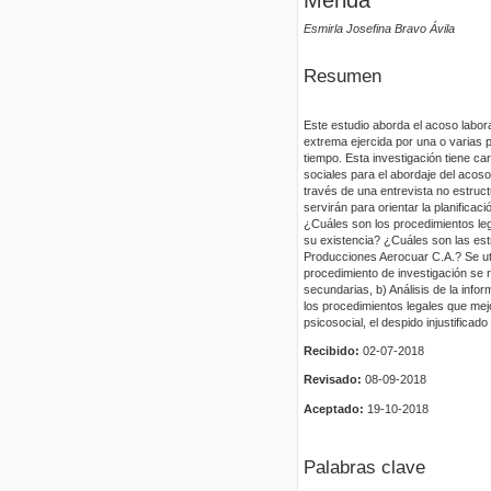
Mérida
Esmirla Josefina Bravo Ávila
Resumen
Este estudio aborda el acoso labor
extrema ejercida por una o varias 
tiempo. Esta investigación tiene car
sociales para el abordaje del acoso
través de una entrevista no estruc
servirán para orientar la planificac
¿Cuáles son los procedimientos leg
su existencia? ¿Cuáles son las est
Producciones Aerocuar C.A.? Se uti
procedimiento de investigación se r
secundarias, b) Análisis de la info
los procedimientos legales que mej
psicosocial, el despido injustifica
Recibido:
02-07-2018
Revisado:
08-09-2018
Aceptado:
19-10-2018
Palabras clave