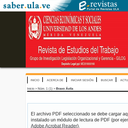
INICIO
ACERCA DE
INICIAR SESIÓN
BUSCAR
ACTU
Inicio
>
Núm. 1 (1)
>
Bravo Ávila
El archivo PDF seleccionado se debe cargar aqu
instalado un módulo de lectura de PDF (por eje
Adobe Acrobat Reader
).