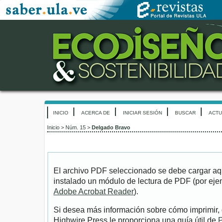
INICIO
ACERCA DE
INICIAR SESIÓN
BUSCAR
ACTU
Inicio
>
Núm. 15
>
Delgado Bravo
El archivo PDF seleccionado se debe cargar aqu
instalado un módulo de lectura de PDF (por eje
Adobe Acrobat Reader
).
Si desea más información sobre cómo imprimir, 
Highwire Press le proporciona una guía útil de
P